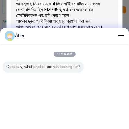
এখন অনুসন্ধান করুন
3 জি 4 জি মডিউল ওয়্যারলেস ডেভেলপমেন্ট কিট ডেডিকেটেড ইউএসবি
2.0 থেকে মিনি পিসিআইই কার্ড
এখন অনুসন্ধান করুন
Allen
সিয়েরা ওয়্যারলেস 4 জি জিএসএম সেলুলার মডিউল WP7500, রেডিও
ফ্রিকোয়েন্সি মডিউল
11:14 AM
এখন অনুসন্ধান করুন
Good day, what product are you looking for?
প্রোগ্রামেবল ওয়্যারলেস 3G মডেম মডিউল WP8548 3.7 ভি 22 এক্স
23 মিমি
জমা দিন
এখন অনুসন্ধান করুন
ভাষা পরিবর্তন করুন
Bengali