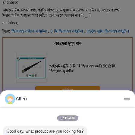
andnbsp;
আমাদের উচ্চ মানের পণ্য, প্রতিযোগিতামূলক মূল্য এবং পেশাদার পরিষেবা, সমস্ত ধরণের
উপাদানগুলির জন্য আপনার চাহিদা পূরণ করতে ভুলবেন না।^: _ ^
andnbsp;
জিএসএম বাহ্যিক অ্যান্টেনা
3 জি জিএসএম অ্যান্টেনা
চতুর্ভুজ ব্যান্ড জিএসএম অ্যান্টেনা
ট্যাগ:
,
,
এর সেরা মূল্য পান
ডাইরেক্ট মাউন্ট 3 ডি বি জিএসএম ওমনি 50Ω জি
সিগন্যাল অ্যান্টেনা
চালিয়ে
Allen
ওয়্যারলেস যোগাযোগ অ্যান্টেনা
অধিক
3:31 AM
Good day, what product are you looking for?