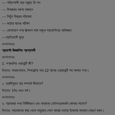
--- শক্তিশালী আর অ্যান্ড ডি দল
--- বিস্ময়কর নকশা সমাধান
--- নিখুঁত বিক্রয় পরিষেবা
--- কঠোর মানের পরীক্ষা
--- যোগাযোগ পণ্য উত্পাদন সঙ্গে সমৃদ্ধ সহযোগিতার অভিজ্ঞতা
---প্রতিযোগী মূল্য
andnbsp;
প্রায়শই জিজ্ঞাসিত প্রশ্নাবলী
andnbsp;
1. পণ্যগুলির ওয়ারেন্টি কী?
উত্তর: সাধারণভাবে, শিপমেন্টের পরে 12 মাসের ওয়্যারেন্টি সহ সমস্ত পণ্য।
andnbsp;
২. ত্রুটিযুক্ত হার সম্পর্কে কীভাবে?
উত্তর: 1% এরও কম।
andnbsp;
৩. গ্রাহকরা পণ্য নির্দিষ্টকরণ এবং অন্যান্য ডেটাপত্রকগুলি কোথায় পাবেন?
উত্তর: গ্রাহকদের কাছ থেকে অনুরোধ পেলে আমরা তাদের ইমেলের মাধ্যমে প্রেরণ করব।