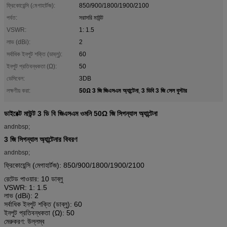
ফ্রিকোয়েন্সি (মেগাহার্টজ):
850/900/1800/1900/2100
পর্বত:
সরাসরি মাউন্ট
VSWR:
1: 1.5
লাভ (dBi):
2
সর্বাধিক ইনপুট শক্তি (ডাব্লু):
60
ইনপুট প্রতিবন্ধকতা (Ω):
50
ডেসিবেল:
3DB
50Ω 3 জি জিএসএম অ্যান্টেনা
3 ডিবি 3 জি সেল বুস্টার
লক্ষণীয় করা:
,
ডাইরেক্ট মাউন্ট 3 ডি বি জিএসএম ওমনি 50Ω জি সিগন্যাল অ্যান্টেনা
andnbsp;
3 জি সিগন্যাল অ্যান্টেনার বিবরণ
andnbsp;
ফ্রিকোয়েন্সি (মেগাহার্টজ): 850/900/1800/1900/2100
রেটেড পাওয়ার: 10 ডাব্লু
VSWR: 1: 1.5
লাভ (dBi): 2
সর্বাধিক ইনপুট শক্তি (ডাব্লু): 60
ইনপুট প্রতিবন্ধকতা (Ω): 50
মেরুকরণ: উল্লম্ব