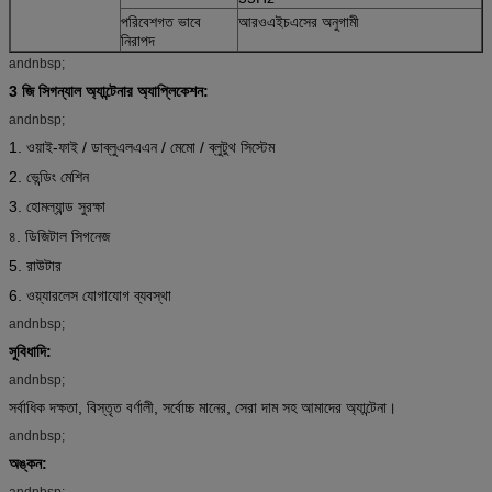
পরিবেশগত ভাবে
আরওএইচএসের অনুগামী
নিরাপদ
andnbsp;
3 জি সিগন্যাল অ্যান্টেনার অ্যাপ্লিকেশন:
andnbsp;
1. ওয়াই-ফাই / ডাব্লুএলএএন / মেমো / ব্লুটুথ সিস্টেম
2. ভেন্ডিং মেশিন
3. হোমল্যান্ড সুরক্ষা
৪. ডিজিটাল সিগনেজ
5. রাউটার
6. ওয়্যারলেস যোগাযোগ ব্যবস্থা
andnbsp;
সুবিধাদি:
andnbsp;
সর্বাধিক দক্ষতা, বিস্তৃত বর্ণালী, সর্বোচ্চ মানের, সেরা দাম সহ আমাদের অ্যান্টেনা।
andnbsp;
অঙ্কন:
andnbsp;