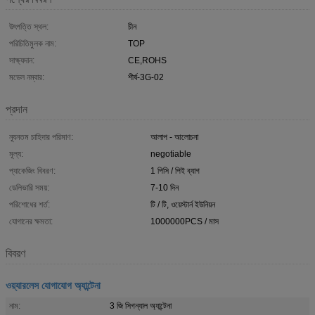
উৎপত্তি স্থল:
চীন
পরিচিতিমুলক নাম:
TOP
সাক্ষ্যদান:
CE,ROHS
মডেল নম্বার:
শীর্ষ-3G-02
প্রদান
ন্যূনতম চাহিদার পরিমাণ:
আলাপ - আলোচনা
মূল্য:
negotiable
প্যাকেজিং বিবরণ:
1 পিসি / পিই ব্যাগ
ডেলিভারি সময়:
7-10 দিন
পরিশোধের শর্ত:
টি / টি, ওয়েস্টার্ন ইউনিয়ন
যোগানের ক্ষমতা:
1000000PCS / মাস
বিবরণ
ওয়্যারলেস যোগাযোগ অ্যান্টেনা
নাম:
3 জি সিগন্যাল অ্যান্টেনা