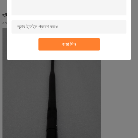
ছবি
andnbsp;
জমা দিন