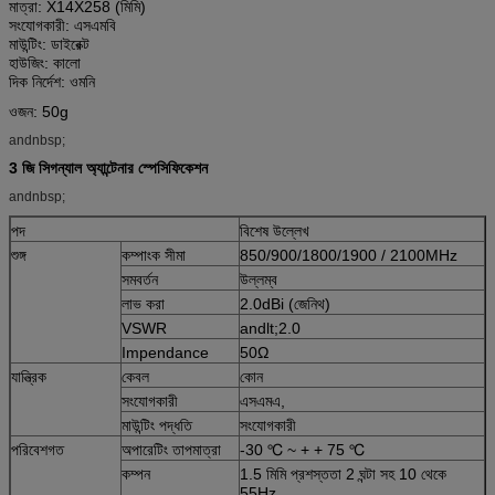
মাত্রা: X14X258 (মিমি)
সংযোগকারী: এসএমবি
মাউন্টিং: ডাইরেক্ট
হাউজিং: কালো
দিক নির্দেশ: ওমনি
ওজন: 50g
andnbsp;
3 জি সিগন্যাল অ্যান্টেনার স্পেসিফিকেশন
andnbsp;
পদ
বিশেষ উল্লেখ
শুঙ্গ
কম্পাংক সীমা
850/900/1800/1900 / 2100MHz
সমবর্তন
উল্লম্ব
লাভ করা
2.0dBi (জেনিথ)
VSWR
andlt;2.0
Impendance
50Ω
যান্ত্রিক
কেবল
কোন
সংযোগকারী
এসএমএ,
মাউন্টিং পদ্ধতি
সংযোগকারী
পরিবেশগত
অপারেটিং তাপমাত্রা
-30 ℃ ~ + + 75 ℃
কম্পন
1.5 মিমি প্রশস্ততা 2 ঘন্টা সহ 10 থেকে
55Hz