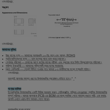
এবংnbsp;
অঙ্কন
এবংnbsp;
আমাদের সুবিধা:
উচ্চ মানের পণ্য --- আমাদের অফারগুলি ১০০% নতুন এবং আসল, ROHS
প্রতিযোগিতামূলক মূল্য --- ভাল মূল্যের সাথে ভাল ক্রয় চ্যানেল।
পেশাদার পরিষেবা --- চালানের আগে কঠোর মানের পরীক্ষা, এবং ক্রয়ের পরে নিখুঁত বিক্রয়োত্তর পরিষেবা।
পর্যাপ্ত ইনভেন্টরি --- আমাদের শক্তিশালী ক্রয় দলের সহায়তায়,
দ্রুত ডেলিভারি --- পেমেন্ট নিশ্চিত হওয়ার পরে আমরা ১-৩ কার্যদিবসের মধ্যে পণ্যগুলি পাঠাব।
এবংnbsp;
অবশ্যই আপনার সমস্ত ধরণের উপাদানগুলির প্রয়োজন মেটাতে হবে।
^_^
পণ্যের তালিকা
ইলেকট্রনিক উপাদানগুলির একটি সিরিজ সরবরাহ করুন, সেমিকন্ডাক্টর, সক্রিয় এবংamp; প্যাসিভ উপাদানগুলির
সম্পূর্ণ পরিসর। আমরা আপনাকে PCB-এর BOM-এর জন্য সবকিছু পেতে সাহায্য করতে পারি, এক কথায়,
আপনি এখানে ওয়ান-স্টপ সমাধান পেতে পারেন,
অফারগুলির মধ্যে রয়েছে: