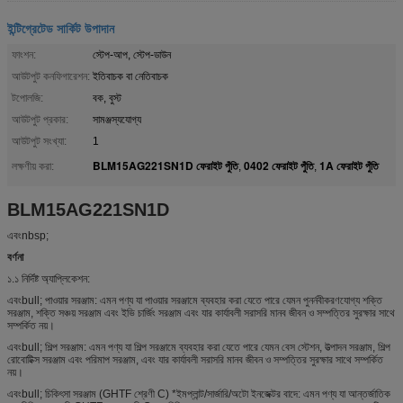
ইন্টিগ্রেটেড সার্কিট উপাদান
ফাংশন:
স্টেপ-আপ, স্টেপ-ডাউন
আউটপুট কনফিগারেশন:
ইতিবাচক বা নেতিবাচক
টপোলজি:
বক, বুস্ট
আউটপুট প্রকার:
সামঞ্জস্যযোগ্য
আউটপুট সংখ্যা:
1
BLM15AG221SN1D ফেরাইট পুঁতি
0402 ফেরাইট পুঁতি
1A ফেরাইট পুঁতি
লক্ষণীয় করা:
,
,
BLM15AG221SN1D
এবংnbsp;
বর্ণনা
১.১ নির্দিষ্ট অ্যাপ্লিকেশন:
এবংbull; পাওয়ার সরঞ্জাম: এমন পণ্য যা পাওয়ার সরঞ্জামে ব্যবহার করা যেতে পারে যেমন পুনর্নবীকরণযোগ্য শক্তি
সরঞ্জাম, শক্তি সঞ্চয় সরঞ্জাম এবং ইভি চার্জিং সরঞ্জাম এবং যার কার্যাবলী সরাসরি মানব জীবন ও সম্পত্তির সুরক্ষার সাথে
সম্পর্কিত নয়।
এবংbull; শিল্প সরঞ্জাম: এমন পণ্য যা শিল্প সরঞ্জামে ব্যবহার করা যেতে পারে যেমন বেস স্টেশন, উত্পাদন সরঞ্জাম, শিল্প
রোবোটিক্স সরঞ্জাম এবং পরিমাপ সরঞ্জাম, এবং যার কার্যাবলী সরাসরি মানব জীবন ও সম্পত্তির সুরক্ষার সাথে সম্পর্কিত
নয়।
এবংbull; চিকিৎসা সরঞ্জাম (GHTF শ্রেণী C) *ইমপ্লান্ট/সার্জারি/অটো ইনজেক্টর বাদে: এমন পণ্য যা আন্তর্জাতিক