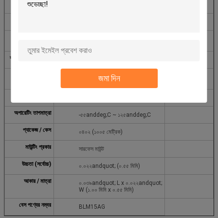
ফিল্টার প্রকার
-
লাইনের সংখ্যা
১
প্রতিবন্ধকতা @
২২০ ওহম @ ১০০ MHz
ফ্রিকোয়েন্সি
বর্তমান রেটিং (সর্বোচ্চ)
৪৫০mA
ডিসি প্রতিরোধ
জমা দিন
২৯০mOhm
(DCR) (সর্বোচ্চ)
রেটিং
-
অপারেটিং তাপমাত্রা
-৫৫anddeg;C ~ ১২৫anddeg;C
প্যাকেজ / কেস
০৪০২ (১০০৫ মেট্রিক)
মাউন্টিং প্রকার
সারফেস মাউন্ট
উচ্চতা (সর্বোচ্চ)
০.০২২andquot; (০.৫৫ মিমি)
আকার / মাত্রা
০.০৩৯andquot; L x ০.০২২andquot;
W (১.০০ মিমি x ০.৫৫ মিমি)
বেস পণ্যের নম্বর
BLM15AG