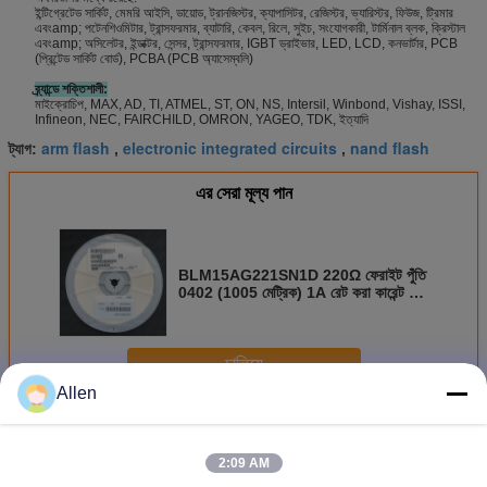
ইন্টিগ্রেটেড সার্কিট, মেমরি আইসি, ডায়োড, ট্রানজিস্টর, ক্যাপাসিটর, রেজিস্টর, ভ্যারিস্টর, ফিউজ, ট্রিমার
এবংamp; পটেনশিওমিটার, ট্রান্সফরমার, ব্যাটারি, কেবল, রিলে, সুইচ, সংযোগকারী, টার্মিনাল ব্লক, ক্রিস্টাল
এবংamp; অসিলেটর, ইন্ডাক্টর, সেন্সর, ট্রান্সফরমার, IGBT ড্রাইভার, LED, LCD, কনভার্টার, PCB
(প্রিন্টেড সার্কিট বোর্ড), PCBA (PCB অ্যাসেম্বলি)
ব্র্যান্ডে শক্তিশালী:
মাইক্রোচিপ, MAX, AD, TI, ATMEL, ST, ON, NS, Intersil, Winbond, Vishay, ISSI,
Infineon, NEC, FAIRCHILD, OMRON, YAGEO, TDK, ইত্যাদি
arm flash
electronic integrated circuits
nand flash
ট্যাগ:
,
,
এর সেরা মূল্য পান
BLM15AG221SN1D 220Ω ফেরাইট পুঁতি
0402 (1005 মেট্রিক) 1A রেট করা কারেন্ট উচ্চ
প্রতিবন্ধকতা@100MHz, বিস্তৃত তাপমাত্রা
-55°C থেকে +125°C AEC-Q200
চালিয়ে
Allen
ইন্টিগ্রেটেড সার্কিট উপাদান
অধিক
2:09 AM