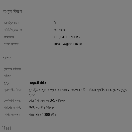
পণ্যের বিবরণ
উৎপত্তি স্থল:
চীন
পরিচিতিমুলক নাম:
Murata
সাক্ষ্যদান:
CE, GCF, ROHS
মডেল নম্বার:
Blm15ag221sn1d
প্রদান
ন্যূনতম চাহিদার
1
পরিমাণ:
মূল্য:
negotiable
প্যাকেজিং বিবরণ:
মূল ট্রেতে প্রথমে প্যাক করা হয়েছে, তারপরে কার্টন, বাইরের প্যাকিংয়ের জন্য শেষ বুদ্বুদ
ব্যাগে
ডেলিভারি সময়:
পেমেন্ট পাওয়ার পর 3-5 কার্যদিবস
পরিশোধের শর্ত:
টি/টি, ওয়েস্টার্ন ইউনিয়ন,
যোগানের ক্ষমতা:
প্রতি মাসে 1000 পিসি
বিবরণ