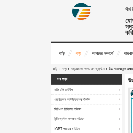
শীর্
যোগ
সমস
কর
বাড়ি
পণ্য
আমাদের সম্পর্কে
কারখান
বাড়ি
পণ্য
ওয়্যারলেস যোগাযোগ অ্যান্টেনা
উচ্চ পারফরমেন্স এসএম
সব পণ্য
উচ
৪জি ৫জি মডিউল
ওয়্যারলেস কমিউনিকেশন মডিউল
জিপিএস রিসিভার মডিউল
ইন্টিগ্রেটেড পাওয়ার মডিউল
IGBT পাওয়ার মডিউল