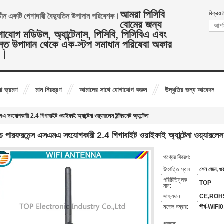
আমরা পিসিবি
বিক্রয়:
ষ চীন একটি পেশাদারী বৈদ্যুতিন উপাদান পরিবেশক।
বোমের জন্য
াযোগ মডিউল, অ্যান্টেনাস, পিসিবি, পিসিবিএ এবং
্ত উপাদান থেকে এক-স্টপ সমাধান পরিষেবা অফার
ি।
া ভ্রমণ
মান নিয়ন্ত্রণ
আমাদের সাথে যোগাযোগ করুন
উদ্ধৃতির জন্য আবেদন
এ সংযোগকারী 2.4 গিগাবাইট ওয়াইফাই অ্যান্টেনা ওয়্যারলেস ইন্টারনেট অ্যান্টেনা
্চ পারফরমেন্স এসএমএ সংযোগকারী 2.4 গিগাবাইট ওয়াইফাই অ্যান্টেনা ওয়্যারলেস ইন
পণ্যের বিবরণ:
উৎপত্তি স্থল:
শেন জেন, গুয
পরিচিতিমুলক
TOP
নাম:
সাক্ষ্যদান:
CE,ROH
মডেল নম্বার:
শীর্ষ-WIFI