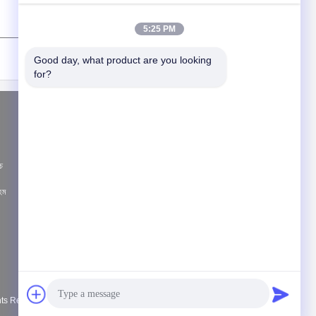
5:25 PM
(
0
/ 3000)
Good day, what product are you looking 
for?
উদ্ধৃতির জন্য আবেদন
পাঠান
চ
ওহম
খবর
E-Mail
|
সাইট ম্যাপ
মোবাইল সাইট
ghts Reserved.