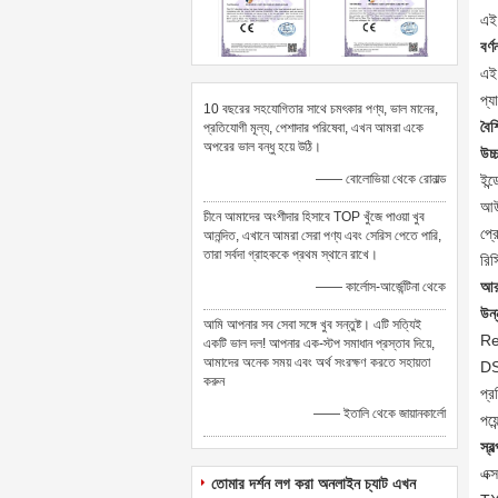
এই 
বর্ণ
এই 
প্য
10 বছরের সহযোগিতার সাথে চমৎকার পণ্য, ভাল মানের,
বৈশি
প্রতিযোগী মূল্য, পেশাদার পরিষেবা, এখন আমরা একে
অপরের ভাল বন্ধু হয়ে উঠি।
উচ্
—— বোলোভিয়া থেকে রোনাল্ড
ইন্
আউ
চীনে আমাদের অংশীদার হিসাবে TOP খুঁজে পাওয়া খুব
প্র
আনন্দিত, এখানে আমরা সেরা পণ্য এবং সেরিস পেতে পারি,
তারা সর্বদা গ্রাহককে প্রথম স্থানে রাখে।
রি
আর
—— কার্লোস-আর্জেন্টিনা থেকে
উন্
আমি আপনার সব সেবা সঙ্গে খুব সন্তুষ্ট। এটি সত্যিই
Re
একটি ভাল দল! আপনার এক-স্টপ সমাধান প্রস্তাব দিয়ে,
আমাদের অনেক সময় এবং অর্থ সংরক্ষণ করতে সহায়তা
DSS
করুন
প্র
—— ইতালি থেকে জায়ানকার্লো
পয়ে
স্ব
এক্
তোমার দর্শন লগ করা অনলাইন চ্যাট এখন