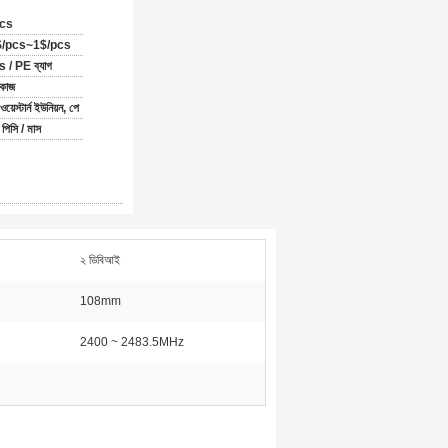
cs
$/pcs~1$/pcs
 / PE ব্যাগ
কাজ
য়েস্টার্ন ইউনিয়ন, পে
পিসি / মাস
২ ডিবিআই
108mm
2400 ~ 2483.5MHz