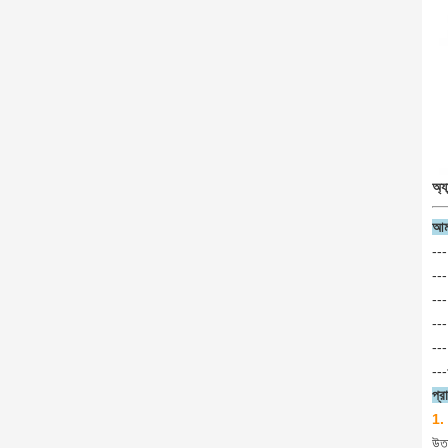
অ্য
আমা
--
---
---
---
---
---
প্র
1. 
উত্