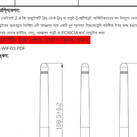
যাপ্লিকেশন:
ওয়াইফাই 2.4 জি অ্যান্টেনাটি বিন্দু-থেকে-বিন্দু বা পয়েন্ট-টু-মাল্টিপয়েন্ট আর্কিটেকচারের মত বিস্তৃ
ান্টেনার ব্রডব্যান্ড বৈশিষ্ট্য এটি সামঞ্জস্য সঙ্গে একটি খুব প্রশস্ত ফ্রিকোয়েন্সি পরিসীমা উপর কাজ কর
ার বেতার রাউটার, সেতু, অ্যাক্সেস পয়েন্ট বা PCMCIA কার্ড অ্যান্টেনা জন্য
থ্য শীট খুঁজে পেতে এখানে ক্লিক করুন:
র্ষ-WIFI03.PDF
্কন: