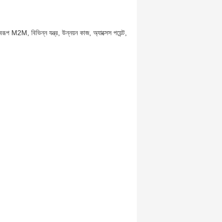
ূপ M2M, বিভিন্ন যন্ত্র, উন্নয়ন কাজ, অ্যাক্সেস পয়েন্ট,