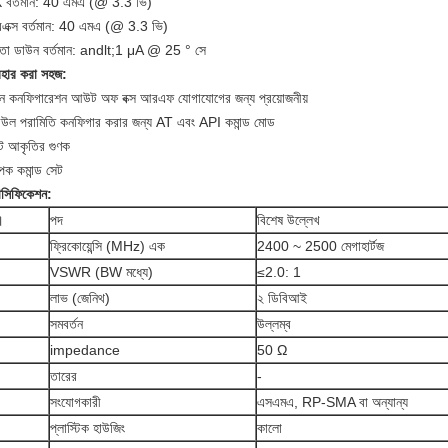
 বর্তমান: 40 এমএ (@ 3.3 ভি)
এক্স বর্তমান: 40 এমএ (@ 3.3 ভি)
ষমতা ডাউন বর্তমান: andlt;1 μA @ 25 ° সে
বহার করা সহজ:
ন কনফিগারেশন আউট অফ বক্স আরএফ যোগাযোগের জন্য প্রয়োজনীয়
িউল পরামিতি কনফিগার করার জন্য AT এবং API কমান্ড মোড
ট আকৃতির গুণক
াপক কমান্ড সেট
েসিফিকেশন:
।
পদ
বিশেষ উল্লেখ
ফ্রিকোয়েন্সি (MHz) এক
2400 ~ 2500 মেগাহার্টজ
VSWR (BW মধ্যে)
≤2.0: 1
লাভ (জেনিথ)
২ ডিবিআই
সমবর্তন
উল্লম্ব
impedance
50 Ω
তারের
-
সংযোগকারী
এসএমএ, RP-SMA বা অন্যান্য
প্লাস্টিক হাউজিং
কালো