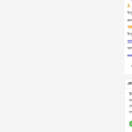
2. 
উত
an
গ্র
উত্
আমা
আম
ww
যো
T
ব্
ট
ফ্