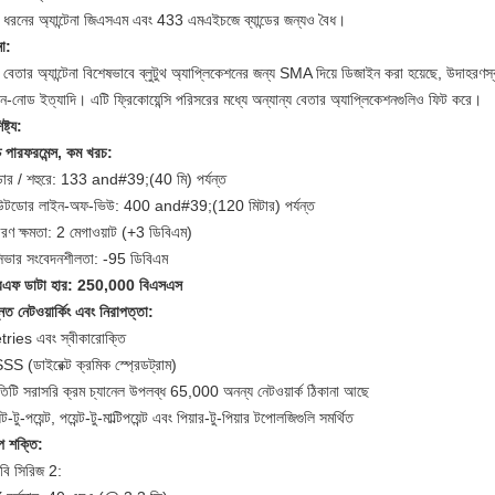
ধরনের অ্যান্টেনা জিএসএম এবং 433 এমএইচজে ব্যান্ডের জন্যও বৈধ।
না:
বেতার অ্যান্টেনা বিশেষভাবে ব্লুটুথ অ্যাপ্লিকেশনের জন্য SMA দিয়ে ডিজাইন করা হয়েছে, উদাহরণস্বর
ান-নোড ইত্যাদি। এটি ফ্রিকোয়েন্সি পরিসরের মধ্যে অন্যান্য বেতার অ্যাপ্লিকেশনগুলিও ফিট করে।
ষ্ট্য:
চ পারফরমেন্স, কম খরচ:
ডোর / শহুরে: 133 and#39;(40 মি) পর্যন্ত
টডোর লাইন-অফ-ভিউ: 400 and#39;(120 মিটার) পর্যন্ত
েরণ ক্ষমতা: 2 মেগাওয়াট (+3 ডিবিএম)
সিভার সংবেদনশীলতা: -95 ডিবিএম
এফ ডাটা হার: 250,000 বিএসএস
নত নেটওয়ার্কিং এবং নিরাপত্তা:
tries এবং স্বীকারোক্তি
S (ডাইরেক্ট ক্রমিক স্প্রেডট্রাম)
তিটি সরাসরি ক্রম চ্যানেল উপলব্ধ 65,000 অনন্য নেটওয়ার্ক ঠিকানা আছে
ন্ট-টু-পয়েন্ট, পয়েন্ট-টু-মাল্টিপয়েন্ট এবং পিয়ার-টু-পিয়ার টপোলজিগুলি সমর্থিত
ল্প শক্তি:
সবি সিরিজ 2: