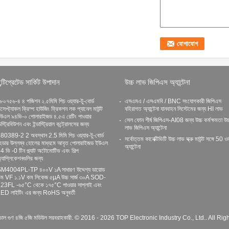
ন্টিগ্রেটেড সার্কিট উপাদান
উচ্চ লাভ জিপিএস অ্যান্টেনা
৮০৭৫৬-৪ ৪ পজিশন ২.৫মিমি পিচ ওয়্যার-টু-বোর্ড
এসএমএ / এসএমবি / BNC সংযোগকারী জিপিএস
িসেপ্ট্যাকল ক্রিম্প হাউজিং ফ্রিকশন লক প্যানেল মাউন্ট
বহিরাগত অ্যান্টেনা যানবাহন সিস্টেমের জন্য HI লাভ
উএল ৯৪ভি-০ পোলারাইজড ৪.৫এ রেটিং পাওয়ার
সেল ফোন শীর্ষ জিপিএস-AI08 জন্য উচ্চ কর্মক্ষমতা উচ্
িস্ট্রিবিউশন এবং ইন্ডাস্ট্রিয়াল কন্ট্রোলসের জন্য
লাভ জিপিএস অ্যান্টেনা
80389-2 2 অবস্থান 2.5 মিমি পিচ ওয়্যার-টু-বোর্ড
সর্বোত্তম কানেক্টিভিটি উচ্চ লাভ স্ক্রু মাউন্ট সঙ্গে 50 
েডার উল্লম্ব হোলের মাধ্যমে আবৃত পোলারাইজড ইউএল
অ্যান্টেনা
4 ভি -0 টিন প্ল্যাট অটোমোটিভ এবং শিল্প
্যাপ্লিকেশনগুলির জন্য
M4004PL-TP ৪০০V ১A সাধারণ উদ্দেশ্য ডায়োড
ম VF ১.১V কম লিকেজ ৫µA উচ্চ সার্জ ৩০A SOD-
23FL -৬৫°C থেকে ১৭৫°C পাওয়ার সাপ্লাই এবং
ED লাইটিং এর জন্য RoHS অনুবর্তী
 ভাল গুণ ৪জি ৫জি মডিউল সরবরাহকারী. © 2016 - 2026 TOP Electronic Industry Co., Ltd.. All Ri