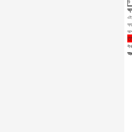
9
অ্
এই 
অ্য
আপন
ত
শী
অঙ