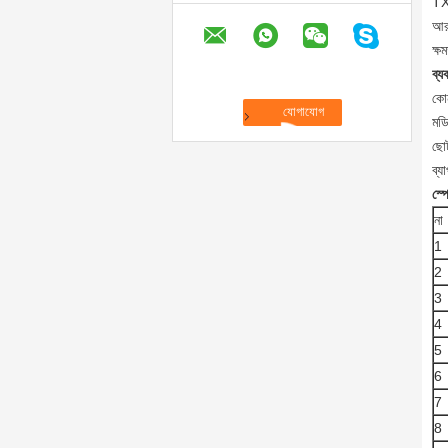
TX
আর
ক্
ব্য
কো
মড
ছো
ব্য
স্প
না
1
2
3
4
5
6
7
8