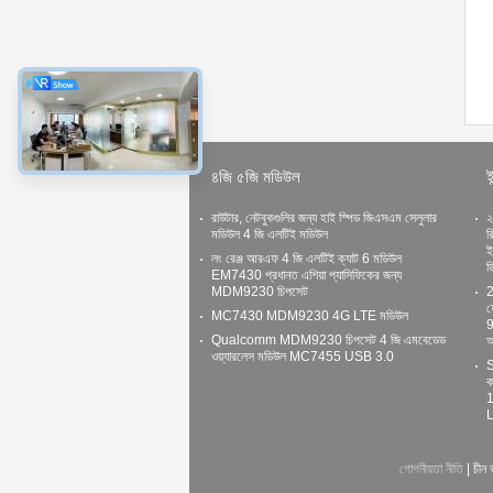
৪জি ৫জি মডিউল
ই
রাউটার, নেটবুকগুলির জন্য হাই স্পিড জিএসএম সেলুলার
২
মডিউল 4 জি এলটিই মডিউল
র
ই
লং রেঞ্জ আরএফ 4 জি এলটিই ক্যাট 6 মডিউল
ড
EM7430 প্রধানত এশিয়া প্যাসিফিকের জন্য
MDM9230 চিপসেট
2
হ
MC7430 MDM9230 4G LTE মডিউল
9
Qualcomm MDM9230 চিপসেট 4 জি এমবেডেড
অ
ওয়্যারলেস মডিউল MC7455 USB 3.0
S
ক
1
L
গোপনীয়তা নীতি
| চীন