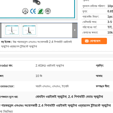
প্রদান:
ন্যূনতম চাহিদার পরিমাণ:
10p
মূল্য:
0.8
প্যাকেজিং বিবরণ:
1pcs
ডেলিভারি সময়:
3-5 
পরিশোধের শর্ত:
T/T, ও
যোগানের ক্ষমতা:
10k 
যোগাযোগ
বড় ইমেজ :
উচ্চ পারফরমেন্স এসএমএ সংযোগকারী 2.4 গিগাবাইট ওয়াইফাই
অ্যান্টেনা ওয়্যারলেস ইন্টারনেট অ্যান্টেনা
rodut নাম:
2.4GHz ওয়াইফাই অ্যান্টেনা
প্রাপ্তি:
জন:
10 জি
আকার:
onnector:
আরপি এসএমএ, এসএমএ, ইত্যাদি
কম্পাঙ্ক সীমা:
মোবাইল ওয়াইফাই অ্যান্টেনা
2.4 গিগাবাইট বেতার অ্যান্টেনা
িশেষভাবে তুলে ধরা:
,
চ পারফরমেন্স এসএমএ সংযোগকারী 2.4 গিগাবাইট ওয়াইফাই অ্যান্টেনা ওয়্যারলেস ইন্টারনেট অ্যান্টেনা
ো নিবন্ধিত