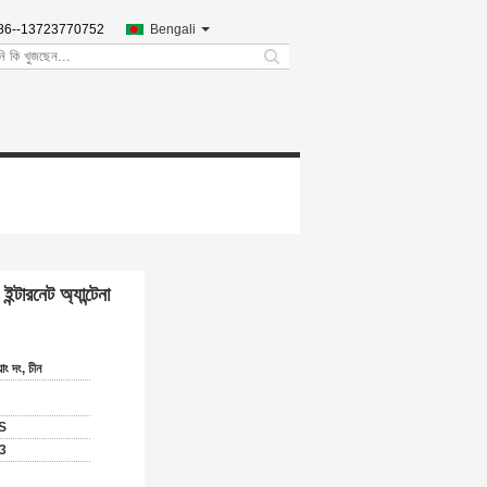
86--13723770752
Bengali
search
্টারনেট অ্যান্টেনা
়াং দং, চীন
S
03