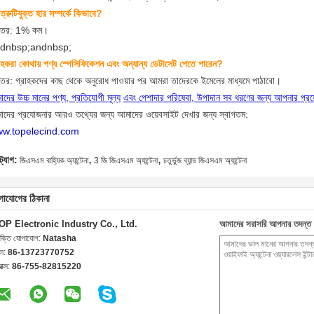
ত্রুটিযুক্ত হার সম্পর্কে কিভাবে?
্তর: 1% কম।
dnbsp;andnbsp;
াহকরা কোথায় পণ্য স্পেসিফিকেশন এবং অন্যান্য ডেটাসেট পেতে পারেন?
তর: গ্রাহকদের কাছ থেকে অনুরোধ পাওয়ার পর আমরা তাদেরকে ইমেলের মাধ্যমে পাঠাবো।
দের উচ্চ মানের পণ্য, প্রতিযোগী মূল্য
এবং পেশাদার পরিষেবা, উপাদান সব ধরণের জন্য আপনার প্রয
াদের প্রযোজনার আরও তথ্যের জন্য আমাদের ওয়েবসাইট দেখার জন্য স্বাগতম:
w.topelecind.com
,
,
ট্যাগ:
জিএসএম বাহ্যিক অ্যান্টেনা
3 জি জিএসএম অ্যান্টেনা
চতুর্ভুজ ব্যান্ড জিএসএম অ্যান্টেনা
গাযোগের ঠিকানা
OP Electronic Industry Co., Ltd.
আমাদের সরাসরি আপনার তদন্ত 
যক্তি যোগাযোগ:
Natasha
েল:
86-13723770752
যাক্স:
86-755-82815220