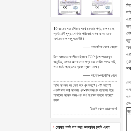
সিয
লা
এম
জন
10 বছরের সহযোগিতার সাথে চমৎকার পণ্য, ভাল মানের,
নেট
প্রতিযোগী মূল্য, পেশাদার পরিষেবা, এখন আমরা একে
অপরের ভাল বন্ধু হয়ে উঠি।
ব্যা
—— বোলোভিয়া থেকে রোনাল্ড
অপ
এমস
চীনে আমাদের অংশীদার হিসাবে TOP খুঁজে পাওয়া খুব
(এম
আনন্দিত, এখানে আমরা সেরা পণ্য এবং সেরিস পেতে পারি,
তারা সর্বদা গ্রাহককে প্রথম স্থানে রাখে।
সমর
—— কার্লোস-আর্জেন্টিনা থেকে
কো
আমি আপনার সব সেবা সঙ্গে খুব সন্তুষ্ট। এটি সত্যিই
এল
একটি ভাল দল! আপনার এক-স্টপ সমাধান প্রস্তাব দিয়ে,
আমাদের অনেক সময় এবং অর্থ সংরক্ষণ করতে সহায়তা
এবং
করুন
স্প
—— ইতালি থেকে জায়ানকার্লো
প্র
তোমার দর্শন লগ করা অনলাইন চ্যাট এখন