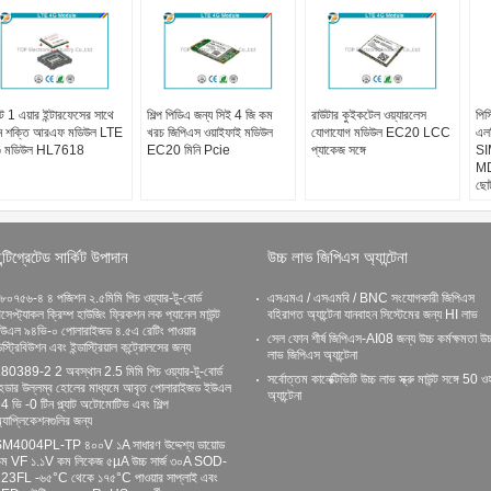
াট 1 এয়ার ইন্টারফেসের সাথে
শিল্প পিডিএ জন্য সিই 4 জি কম
রাউটার কুইকটেল ওয়্যারলেস
পিস
্ন শক্তি আরএফ মডিউল LTE
খরচ জিপিএস ওয়াইফাই মডিউল
যোগাযোগ মডিউল EC20 LCC
এল
 মডিউল HL7618
EC20 মিনি Pcie
প্যাকেজ সঙ্গে
SI
MD
ছো
ন্টিগ্রেটেড সার্কিট উপাদান
উচ্চ লাভ জিপিএস অ্যান্টেনা
৮০৭৫৬-৪ ৪ পজিশন ২.৫মিমি পিচ ওয়্যার-টু-বোর্ড
এসএমএ / এসএমবি / BNC সংযোগকারী জিপিএস
িসেপ্ট্যাকল ক্রিম্প হাউজিং ফ্রিকশন লক প্যানেল মাউন্ট
বহিরাগত অ্যান্টেনা যানবাহন সিস্টেমের জন্য HI লাভ
উএল ৯৪ভি-০ পোলারাইজড ৪.৫এ রেটিং পাওয়ার
সেল ফোন শীর্ষ জিপিএস-AI08 জন্য উচ্চ কর্মক্ষমতা উচ্
িস্ট্রিবিউশন এবং ইন্ডাস্ট্রিয়াল কন্ট্রোলসের জন্য
লাভ জিপিএস অ্যান্টেনা
80389-2 2 অবস্থান 2.5 মিমি পিচ ওয়্যার-টু-বোর্ড
সর্বোত্তম কানেক্টিভিটি উচ্চ লাভ স্ক্রু মাউন্ট সঙ্গে 50 
েডার উল্লম্ব হোলের মাধ্যমে আবৃত পোলারাইজড ইউএল
অ্যান্টেনা
4 ভি -0 টিন প্ল্যাট অটোমোটিভ এবং শিল্প
্যাপ্লিকেশনগুলির জন্য
M4004PL-TP ৪০০V ১A সাধারণ উদ্দেশ্য ডায়োড
ম VF ১.১V কম লিকেজ ৫µA উচ্চ সার্জ ৩০A SOD-
23FL -৬৫°C থেকে ১৭৫°C পাওয়ার সাপ্লাই এবং