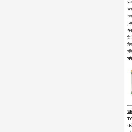
এক্
অপা
অপা
SI
অ্য
শিল
বিস
মডি
মড
আমা
TOP
মডি