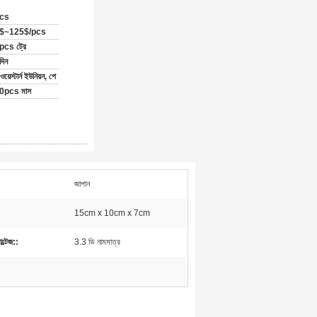
cs
$~125$/pcs
cs ট্রে
দিন
য়েস্টার্ন ইউনিয়ন, পে
0pcs মাস
জাপান
15cm x 10cm x 7cm
ল্টেজ::
3.3 ভি নামমাত্র