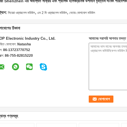
রা Shenzhen এর অবস্থিত সক্রিয় এবং প্যাসিভ ইলেকট্রনিক উপাদান বৃহত্তম স্টকিং পরিবেশ
,
,
ট্যাগ:
সিয়েরা ওয়্যারলেস মডিউল
এম 2 মি ওয়্যারলেস মডিউল
বেতার যোগাযোগ মডিউল
গাযোগের ঠিকানা
OP Electronic Industry Co., Ltd.
আমাদের সরাসরি আপনার তদন্ত 
যক্তি যোগাযোগ:
Natasha
েল:
86-13723770752
যাক্স:
86-755-82815220
যান্য পণ্যসমূহ