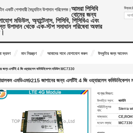
আমরা পিসিবি
বিক্রয়:
ষ চীন একটি পেশাদারী বৈদ্যুতিন উপাদান পরিবেশক।
বোমের জন্য
াযোগ মডিউল, অ্যান্টেনাস, পিসিবি, পিসিবিএ এবং
্ত উপাদান থেকে এক-স্টপ সমাধান পরিষেবা অফার
ি।
া ভ্রমণ
মান নিয়ন্ত্রণ
আমাদের সাথে যোগাযোগ করুন
উদ্ধৃতির জন্য আবেদন
র জন্য এলটিই 4 জি ওয়্যারলেস কমিউনিকেশন মডিউল MC7330
য়ালকম এমডিএম9215 জাপানের জন্য এলটিই 4 জি ওয়্যারলেস কমিউনিকে
পণ্যের বিবরণ:
উৎপত্তি স্থল:
জার্মানি
পরিচিতিমুলক
Sierra w
নাম:
সাক্ষ্যদান:
CE,ROH
মডেল নম্বার:
MC7330