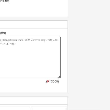
কদের এক,
পাঠান
(
0
/ 3000)