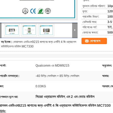
প্রদান:
ন্যূনতম চাহিদার পরিমাণ:
10p
মূল্য:
120
প্যাকেজিং বিবরণ:
100p
ডেলিভারি সময়:
3-5 
পরিশোধের শর্ত:
T/T, ও
যোগানের ক্ষমতা:
500
যোগাযোগ
বড় ইমেজ :
কোয়ালকম এমডিএম9215 জাপানের জন্য এলটিই 4 জি ওয়্যারলেস
কমিউনিকেশন মডিউল MC7330
িপসেট:
Qualcomm এর MDM9215
অনুমোদন:
পারেটিং তাপমাত্রা::
-40 ডিগ্রি সেলসিয়াস + 85 ডিগ্রি সেলসিয়াস
আকার:
জন:
0.03KG
সরবরাহ ভো
সিয়েরা ওয়্যারলেস মডিউল
এম 2 এম বেতার মডিউল
িশেষভাবে তুলে ধরা:
,
য়ালকম এমডিএম9215 জাপানের জন্য এলটিই 4 জি ওয়্যারলেস কমিউনিকেশন মডিউল MC7330
চিতি: