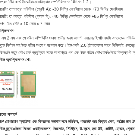
সপ্রেস মিনি কার্ড ইলেক্ট্রোম্যাকনিক্যাল স্পেসিফিকেশন রিভিশন 1.2।
রেটিং তাপমাত্রা পরিসীমা (শ্রেণী A): -30 ডিগ্রি সেলসিয়াস থেকে +70 ডিগ্রি সেলসিয়াস
রেটিং তাপমাত্রা পরিসীমা (ক্লাস বি): -40 ডিগ্রি সেলসিয়াস থেকে +85 ডিগ্রি সেলসিয়াস
EE: 15 সেমি x 10 সেমি x 7 সেমি
াপ্লিকেশন:
্প এম 2 এম এবং মোবাইল কম্পিউটিং সমাধানগুলির জন্য আদর্শ, এয়ারপ্রাইম® এমসি এমবেডেড মডিউলগুল
্তৃত নির্বাচন সহ উচ্চ গতির সংযোগ সরবরাহ করে।
ইউএসবি 2.0 ইন্টারফেসের সাথে পিসিআই এক্সপ্রেস ম
উলগুলি নতুন নেটওয়ার্ক প্রযুক্তির সহজ আপগ্রেড পথ এবং উচ্চ গতির নেটওয়ার্কগুলিতে বিশ্বব্যাপী অ্
িউল অ্যাপ্লিকেশন শো:
দের সম্পর্কে
 যোগাযোগ অ্যান্টেনা এবং বিস্ময়কর সমাধান সঙ্গে মডিউল, পারফেক্ট পরে বিক্রয় সেবা, কঠোর মান টেস
উল ব্র্যান্ডগুলিতে সিয়েরা ওয়াইরেসলেস, সিমকোম, সিনিট্রন, উ-ব্লক্স, হুয়া উই, জেটিই, হোলক্স, গ্ল