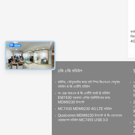
ক্য
নিম
4G
৪জি ৫জি মডিউল
ই
রাউটার, নেটবুকগুলির জন্য হাই স্পিড জিএসএম সেলুলার
২
মডিউল 4 জি এলটিই মডিউল
র
ই
লং রেঞ্জ আরএফ 4 জি এলটিই ক্যাট 6 মডিউল
ড
EM7430 প্রধানত এশিয়া প্যাসিফিকের জন্য
MDM9230 চিপসেট
2
হ
MC7430 MDM9230 4G LTE মডিউল
9
Qualcomm MDM9230 চিপসেট 4 জি এমবেডেড
অ
ওয়্যারলেস মডিউল MC7455 USB 3.0
S
ক
1