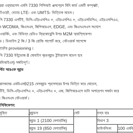
়েরা ওয়্যারলেস এমসি 7330 পিসিআই এক্সপ্রেস মিনি কার্ড একটি কম্প্যাক্ট,
ইটওয়েট, বেতার LTE- এবং UMTS- ভিত্তিক মডেম।
সি 7330 এলটিই, ডিসি-এইচএসপিএ +, এইচএসপিএ +, এইচএসডিপিএ, এইচএসপিএএ,
্য WCDMA, জিএসএম, জিপিআরএস, EDGE, এবং জিএনএসএস সংযোগ
ওয়ার্কিং, এবং বিভিন্ন রেডিও ফ্রিকোয়েন্সি উপর M2M অ্যাপ্লিকেশন
ন্ড।
ডিভাইস 2 জি / 3 জি রোমিং সাপোর্ট করে, নেটওয়ার্ক সাপেক্ষে
ারেটর provisioning।
ি 7330 উইন্ডোজ 8 মোবাইল ব্রডব্যান্ড ইন্টারফেস মডেল হবে
বিআইএম) সঙ্গতিপূর্ণ।
্থিত আরএফ ব্যান্ড
য়ালকমের এমডিএম9215 বেসব্যান্ড প্রসেসরের উপর ভিত্তি করে মোডেম,
টিই, ডিসি-এইচএসপিএ +, এইচএসপিএ +, এজ, জিপিআরএসে ডাটা অপারেশন সমর্থন করে
 জিএসএম নেটওয়ার্ক।
েসিফিকেশন:
যুক্তি
ব্র্যান্ডস
নোট
তথ্য হার
ব্যান্ড 1 (2100 মেগাহার্টজ)
বিভাগ 3
ব্যান্ড 19 (850 মেগাহার্টজ)
ডাউনলিংক:
100 এমবিপ