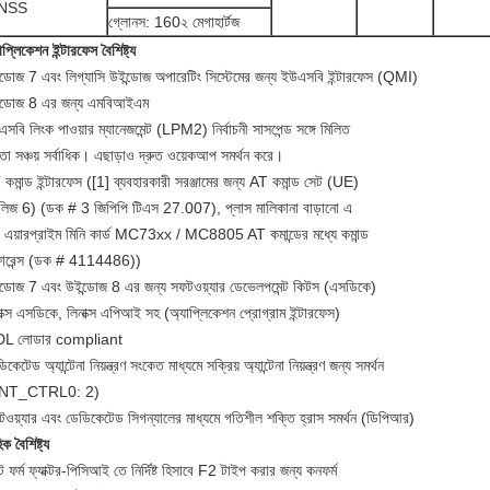
NSS
গ্লোনস: 160২ মেগাহার্টজ
াপ্লিকেশন ইন্টারফেস বৈশিষ্ট্য
্ডোজ 7 এবং লিগ্যাসি উইন্ডোজ অপারেটিং সিস্টেমের জন্য ইউএসবি ইন্টারফেস (QMI)
ন্ডোজ 8 এর জন্য এমবিআইএম
সবি লিংক পাওয়ার ম্যানেজমেন্ট (LPM2) নির্বাচনী সাসপেন্ড সঙ্গে মিলিত
মতা সঞ্চয় সর্বাধিক।
এছাড়াও দ্রুত ওয়েকআপ সমর্থন করে।
কমান্ড ইন্টারফেস ([1] ব্যবহারকারী সরঞ্জামের জন্য AT কমান্ড সেট (UE)
িলিজ 6) (ডক # 3 জিপিপি টিএস 27.007), প্লাস মালিকানা বাড়ানো এ
 এয়ারপ্রাইম মিনি কার্ড MC73xx / MC8805 AT কমান্ডের মধ্যে কমান্ড
ফারেন্স (ডক # 4114486))
্ডোজ 7 এবং উইন্ডোজ 8 এর জন্য সফটওয়্যার ডেভেলপমেন্ট কিটস (এসডিকে)
াক্স এসডিকে, লিনাক্স এপিআই সহ (অ্যাপ্লিকেশন প্রোগ্রাম ইন্টারফেস)
L লোডার compliant
িকেটেড অ্যান্টেনা নিয়ন্ত্রণ সংকেত মাধ্যমে সক্রিয় অ্যান্টেনা নিয়ন্ত্রণ জন্য সমর্থন
NT_CTRL0: 2)
ওয়্যার এবং ডেডিকেটেড সিগন্যালের মাধ্যমে গতিশীল শক্তি হ্রাস সমর্থন (ডিপিআর)
িক বৈশিষ্ট্য
 ফর্ম ফ্যাক্টর-পিসিআই তে নির্দিষ্ট হিসাবে F2 টাইপ করার জন্য কনফর্ম