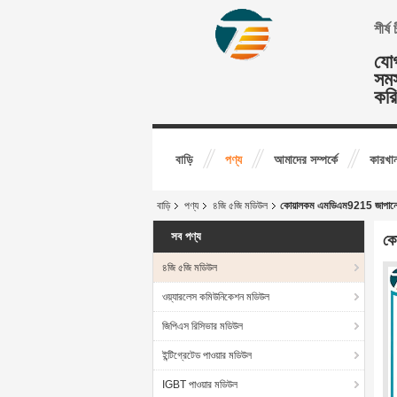
শীর্
যোগ
সমস
কর
বাড়ি
পণ্য
আমাদের সম্পর্কে
কারখান
বাড়ি
পণ্য
৪জি ৫জি মডিউল
কোয়ালকম এমডিএম9215 জাপানে
সব পণ্য
কো
৪জি ৫জি মডিউল
ওয়্যারলেস কমিউনিকেশন মডিউল
জিপিএস রিসিভার মডিউল
ইন্টিগ্রেটেড পাওয়ার মডিউল
IGBT পাওয়ার মডিউল