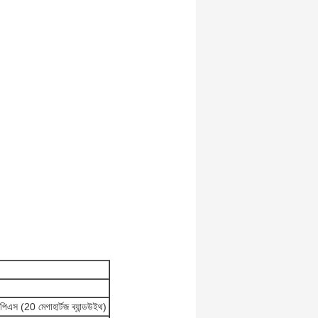
িএস (20 মেগাহার্টজ ব্যান্ডউইথ)