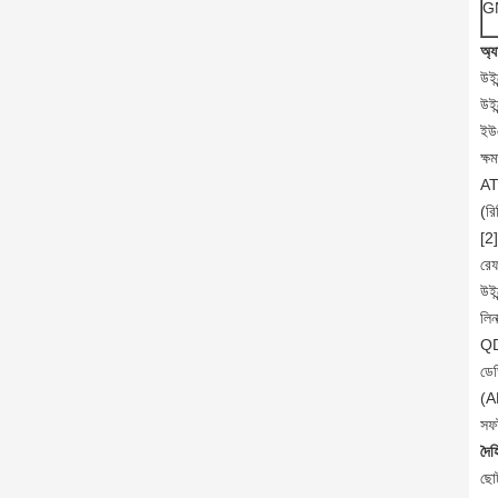
G
অ্য
উইন
উই
ইউএ
ক্ষ
AT 
(র
[2]
রে
উইন
লিন
QD
ডেড
(A
সফট
দৈহ
ছোট