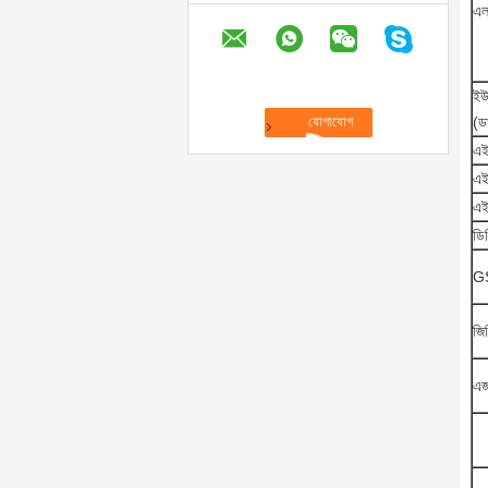
এল
ইউ
(ড
এই
এই
এই
ডি
G
জি
এ