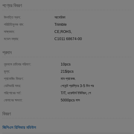
পণ্যের বিবরণ
উৎপত্তি স্থল:
আমেরিকা
পরিচিতিমুলক নাম:
Trimble
সাক্ষ্যদান:
CE,ROHS,
মডেল নম্বার:
C1011 68674-00
প্রদান
ন্যূনতম চাহিদার পরিমাণ:
10pcs
মূল্য:
21$/pcs
প্যাকেজিং বিবরণ:
মান প্যাকেজ.
ডেলিভারি সময়:
পেমেন্ট প্রাপ্তির 3-5 দিন পর
পরিশোধের শর্ত:
T/T, ওয়েস্টার্ন ইউনিয়ন, পে
যোগানের ক্ষমতা:
5000pcs মাস
বিবরণ
জিপিএস রিসিভার মডিউল