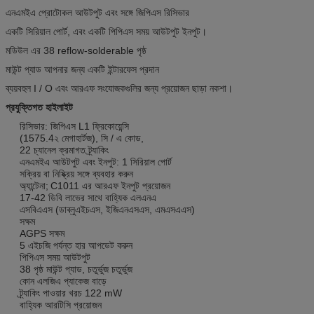
এনএমইএ প্রোটোকল আউটপুট এবং সঙ্গে জিপিএস রিসিভার
একটি সিরিয়াল পোর্ট, এবং একটি পিপিএস সময় আউটপুট ইনপুট।
মডিউল এর 38 reflow-solderable পৃষ্ঠ
মাউন্ট প্যাড আপনার জন্য একটি ইন্টারফেস প্রদান
ব্যয়বহুল I / O এবং আরএফ সংযোজকগুলির জন্য প্রয়োজন ছাড়া নকশা।
প্রযুক্তিগত হাইলাইট
রিসিভার: জিপিএস L1 ফ্রিকোয়েন্সি
(1575.4২ মেগাহার্টজ), সি / এ কোড,
22 চ্যানেল ক্রমাগত ট্র্যাকিং
এনএমইএ আউটপুট এবং ইনপুট: 1 সিরিয়াল পোর্ট
সক্রিয় বা নিষ্ক্রিয় সঙ্গে ব্যবহার করুন
অ্যান্টেনা;
C1011 এর আরএফ ইনপুট প্রয়োজন
17-42 ডিবি লাভের সাথে বাহ্যিক এলএনএ
এসবিএএস (ডাব্লুএইচএস, ইজিএনএসএস, এমএসএএস)
সক্ষম
AGPS সক্ষম
5 এইচজি পর্যন্ত হার আপডেট করুন
পিপিএস সময় আউটপুট
38 পৃষ্ঠ মাউন্ট প্যাড, চতুর্ভুজ চতুর্ভুজ
কোন এলজিএ প্যাকেজ বাড়ে
ট্র্যাকিং পাওয়ার খরচ 122 mW
বাহ্যিক আরটিসি প্রয়োজন