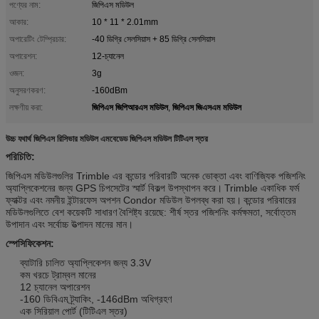
পণ্যের নাম:
জিপিএস মডিউল
আকার:
10 * 11 * 2.01mm
অপারেটিং টেম্প্রিচার:
-40 ডিগ্রি সেলসিয়াস + 85 ডিগ্রি সেলসিয়াস
অপারেশন:
12-চ্যানেল
ওজন:
3g
অনুসরণকরণ:
-160dBm
জিপিএস জিপিআরএস মডিউল
জিপিএস জিএসএম মডিউল
লক্ষণীয় করা:
,
উচ্চ যথার্থ জিপিএস রিসিভার মডিউল এমবেডেড জিপিএস মডিউল টিটিএল স্তর
পরিচিতি:
জিপিএস মডিউলগুলির Trimble এর কন্ডোর পরিবারটি অনেক ভোক্তা এবং বাণিজ্যিক পজিশনিং
অ্যাপ্লিকেশনের জন্য GPS চিপসেটের স্মার্ট বিকল্প উপস্থাপন করে।
Trimble একাধিক ফর্ম
ফ্যাক্টর এবং নমনীয় ইন্টারফেস অপশন Condor মডিউল উপলব্ধ করা হয়।
কন্ডোর পরিবারের
মডিউলগুলিতে বেশ কয়েকটি সাধারণ বৈশিষ্ট্য রয়েছে: শীর্ষ স্তর পজিশনিং কর্মক্ষমতা, সর্বোত্তম
উপাদান এবং সর্বোচ্চ উত্পাদন মানের মান।
স্পেসিফিকেশন:
ব্যাটারি চালিত অ্যাপ্লিকেশন জন্য 3.3V
কম খরচে ট্রাম্বল মানের
12 চ্যানেল অপারেশন
-160 ডিবিএম ট্র্যাকিং, -146dBm অধিগ্রহণ
এক সিরিয়াল পোর্ট (টিটিএল স্তর)