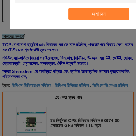
জমা দিন
আমাদের সম্পর্কে
TOP যোগাযোগ অ্যান্টেনা এবং বিস্ময়কর সমাধান সঙ্গে মডিউল, পারফেক্ট পরে বিক্রয় সেবা, কঠোর
মান টেস্টিং এবং প্রতিযোগী মূল্য প্রস্তাব।
মডিউল ব্র্যান্ডগুলিতে সিয়েরা ওয়াইরেসলেস, সিমকোম, সিনিট্রন, উ-ব্লক্স, হুয়া উই, জেটিই, হোলক্স,
গ্লোবালস্যাট, গ্লোবাটোপ, স্কাইল্যাব, টেলিট ইত্যাদি রয়েছে।
আমরা Shenzhen এর অবস্থিত সক্রিয় এবং প্যাসিভ ইলেকট্রনিক উপাদান বৃহত্তম স্টকিং
পরিবেশকদের এক,
জিপিএস জিপিআরএস মডিউল
জিপিএস রিসিভার মডিউল
জিপিএস জিএসএম মডিউল
ট্যাগ:
,
,
এর সেরা মূল্য পান
উচ্চ নির্ভুলতা GPS রিসিভার মডিউল 68674-00
এমবেডেড GPS মডিউল TTL স্তর