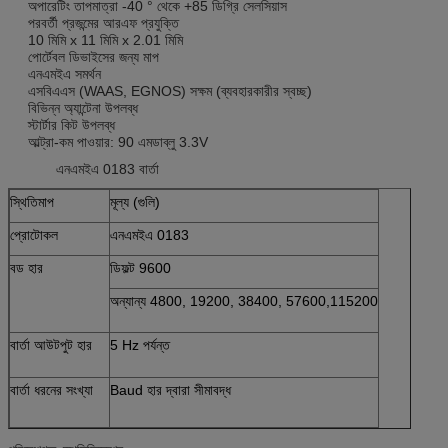
অপারেটিং তাপমাত্রা -40 ° থেকে +85 ডিগ্রি সেলসিয়াস
পরবর্তী প্রজন্মের আরএফ প্রযুক্তি
10 মিমি x 11 মিমি x 2.01 মিমি
পোর্টেবল ডিভাইসের জন্য মাপ
এনএমইএ সমর্থন
এসবিএএস (WAAS, EGNOS) সক্ষম (ব্যবহারকারীর স্বচ্ছ)
বিভিন্ন অ্যান্টেনা উপলব্ধ
স্টার্টার কিট উপলব্ধ
আল্ট্রা-কম পাওয়ার: 90 এমডাব্লু 3.3V
এনএমইএ 0183 বার্তা
স্থিতিমাপ
মূল্য (গুলি)
প্রোটোকল
এনএমইএ 0183
বড হার
ডিফল্ট 9600
অন্যান্য 4800, 19200, 38400, 57600,115200
বার্তা আউটপুট হার
5 Hz পর্যন্ত
বার্তা ধরনের সংখ্যা
Baud হার দ্বারা সীমাবদ্ধ