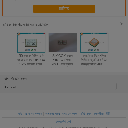
চালিয়ে
জিপিএস রিসিভার মডিউল
অধিক
50 চ্যানেল ইঞ্জিন ছোট
SIMCOM থেকে
স্বয়ংক্রিয় নিম্ন শক্তি
ট্রিমবল কোপা
আকারের সাথে UBLOX
SIRF 4 চিপসেট
জিপিএস অ্যান্টেনা মডিউল
জিপিএস রিসি
GPS রিসিভার মডিউল
SIM18 সহ ক্ষুদ্রতম
সামঞ্জস্যযোগ্য 4800 -
সাপোর্ট এসএসস
NEO-6M
GPS মডিউল
115200bps L80
জিপিএস 
ভাষা পরিবর্তন করুন
Bengali
বাড়ি
|
আমাদের সম্পর্কে
|
আমাদের সাথে যোগাযোগ করুন
|
সাইট ম্যাপ
|
গোপনীয়তা নীতি
ডেস্কটপ দেখুন