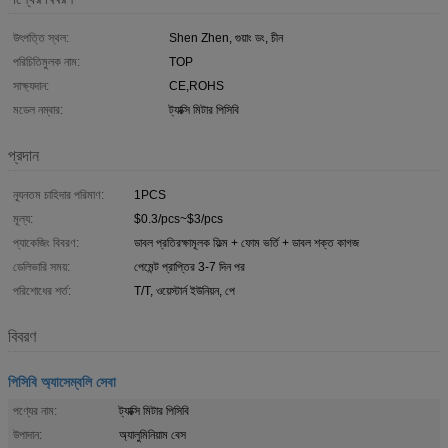
উৎপত্তি স্থল:
Shen Zhen, গুয়াং ডং, চীন
পরিচিতিমুলক নাম:
TOP
সাক্ষ্যদান:
CE,ROHS
মডেল নম্বার:
ট্যাক্সি মিটার পিসিবি
প্রদান
ন্যূনতম চাহিদার পরিমাণ:
1PCS
মূল্য:
$0.3/pcs~$3/pcs
প্যাকেজিং বিবরণ:
ডাবল প্রতিরক্ষামূলক ফিল্ম + ফোম ভর্তি + ডাবল শক্ত কাগজ
ডেলিভারি সময়:
পেমেন্ট প্রাপ্তির 3-7 দিন পর
পরিশোধের শর্ত:
T/T, ওয়েস্টার্ন ইউনিয়ন, পে
বিবরণ
পিসিবি অ্যাসেম্বলি সেবা
পণ্যের নাম:
ট্যাক্সি মিটার পিসিবি
উপাদান:
অ্যালুমিনিয়াম বেস