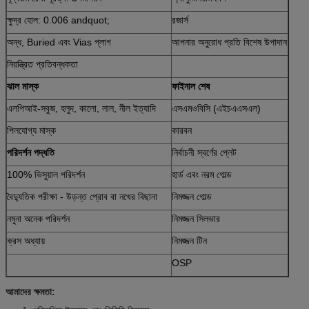
ক্ষুদ্র হোল: 0.006 andquot;
রজার্স
অন্ধ, Buried এবং Vias প্লাগ
আপনার অনুরোধ প্রতি বিশেষ উপাদান
নিয়ন্ত্রিত প্রতিবন্ধকতা
ঝাল মাস্ক
ফাইনাল শেষ
এলপিআই-সবুজ, হলুদ, কালো, লাল, নীল ইত্যাদি
এসএমওবিসি (এইচএএসএল)
পিলযোগ্য মাস্ক
কারবন
পরিদর্শন পদ্ধতি
নির্বাচনী স্বর্ণের প্লেট
100% ভিসুয়াল পরিদর্শন
হার্ড এবং নরম গোল্ড
বৈদ্যুতিক পরীক্ষা - উড়ন্ত প্রোব বা নখের বিছানা
নিমজ্জন গোল্ড
নমুনা অনেক পরিদর্শন
নিমজ্জন সিলভার
ক্রস অধ্যায়
নিমজ্জন টিন
OSP
আমাদের ক্ষমতা: