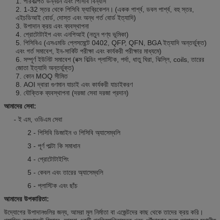
1. পরিকল্পিত উন্নয়ন এবং পিসিবি বিন্যাস
2. 1-32 স্তর থেকে পিসিবি ফ্যাব্রিকেশন।
(একক পার্শ্ব, ডবল পার্শ্ব, বহু স্তর,
এইচডিআই বোর্ড, দোস্ত এবং অন্ধ গর্ত বোর্ড ইত্যাদি)
3. উপাদান ক্রয় এবং ব্যবস্থাপনা
4. প্রোটোটাইপ এবং এনপিআই (নতুন পণ্য ভূমিকা)
5. পিসিবিএ (এসএমডি প্লেসমেন্টে 0402, QFP, QFN, BGA ইত্যাদি অন্তর্ভুক্ত)
এবং গর্ত সমাবেশ, ইন-সার্কিট পরীক্ষা এবং কার্যকরী পরীক্ষার মাধ্যমে)
6. সম্পূর্ণ ইউনিট সমাবেশ (বক্স বিল্ডিং প্লাস্টিক, পর্দা, ধাতু ঘিরা, ঝিল্লি, coils, তারের
জোতা ইত্যাদি অন্তর্ভুক্ত)
7. কোন MOQ সীমিত
8. AOI দ্বারা গুণমান যাচাই এবং কার্যকরী যাচাইকরণ
9. যৌক্তিক ব্যবস্থাপনা (দরজা সেবা দরজা প্রদান)
আমাদের সেবা:
- ই এম, ওডিএম সেবা
2 - পিসিবি ডিজাইন ও পিসিবি অ্যাসেম্বলি
3 - পূর্ণ পাল্টা কি সমাধান
4 - প্রোটোটাইপিং
5 - কেবল এবং তারের অ্যাসেম্বলি
6 - প্লাস্টিক এবং ছাঁচ
আমাদের উপকারিতা:
উদ্যোগের উপাদানগুলির জন্য, আমরা মূল নির্মাতা বা এজেন্টদের কাছ থেকে তাদের ক্রয় করি।