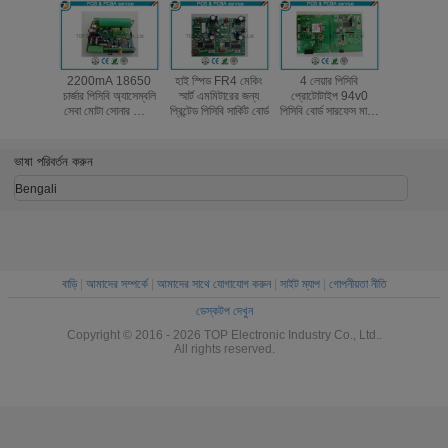
2200mA 18650
হাই স্পিড FR4 মেকিং
4 লেয়ার পিসিবি
জিপিএস মডি
চার্জার পিসিবি অ্যাসেম্বলি
স্মার্ট এমমিটারের জন্য
প্রোটোটাইপ 94v0
একক পার্শ্বযু
সেবা মোটা সোনার প্লেট
প্রিন্টেড পিসিবি সার্কিট বোর্ড
পিসিবি বোর্ড সারফেস মাউন্ট
সমাবেশ সেব
সারফেস
প্রোটোটাইপ বোর্ড
ট্র্যাক
ভাষা পরিবর্তন করুন
Bengali
বাড়ি
|
আমাদের সম্পর্কে
|
আমাদের সাথে যোগাযোগ করুন
|
সাইট ম্যাপ
|
গোপনীয়তা নীতি
ডেস্কটপ দেখুন
Copyright © 2016 - 2026 TOP Electronic Industry Co., Ltd..
All rights reserved.