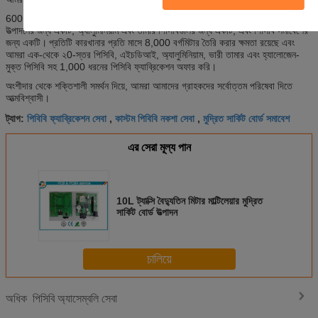
600 এরও বেশি কর্মচারী এবং চারটি কারখানা রয়েছে;
প্রোটোটাইপের জন্য একটি কারখানা, ভর
উত্পাদনের জন্য একটি, অ্যালুমিনিয়াম এবং তামার পিসিবিগুলির জন্য একটি, এবং পিসিবি সমাবেশের
জন্য একটি।
প্রতিটি কারখানার প্রতি মাসে 8,000 বর্গমিটার তৈরি করার ক্ষমতা রয়েছে এবং
আমরা এক-থেকে ২0-স্তর পিসিবি, এইচডিআই, অ্যালুমিনিয়াম, ভারী তামার এবং হ্যালোজেন-
মুক্ত পিসিবি সহ 1,000 ধরনের পিসিবি ফ্যাব্রিকেশন অফার করি।
অংশীদার থেকে শক্তিশালী সমর্থন দিয়ে, আমরা আমাদের গ্রাহকদের সর্বোত্তম পরিষেবা দিতে
আত্মবিশ্বাসী।
পিবিবি ফ্যাব্রিকেশন সেবা
কাস্টম পিবিবি নকশা সেবা
মুদ্রিত সার্কিট বোর্ড সমাবেশ
ট্যাগ:
,
,
এর সেরা মূল্য পান
10L ট্যাক্সি বৈদ্যুতিন মিটার মাল্টিলেয়ার মুদ্রিত
সার্কিট বোর্ড উত্পাদন
চালিয়ে
পিসিবি অ্যাসেম্বলি সেবা
অধিক