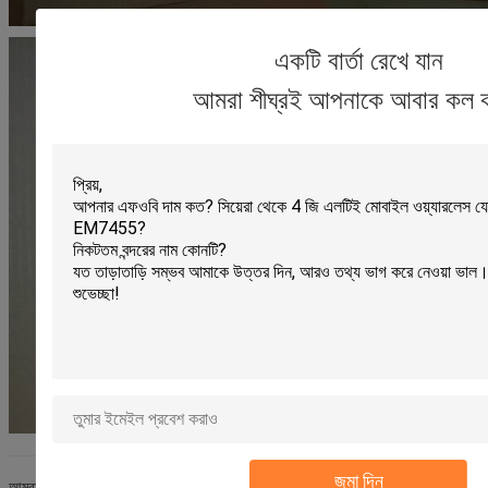
একটি বার্তা রেখে যান
আমরা শীঘ্রই আপনাকে আবার কল 
জমা দিন
আমরা সহযোগিতায় পিসিবি কারখানাটি পিসিবি শিল্পে 14 বছরের বেশি অভিজ্ঞতা পেয়েছি,