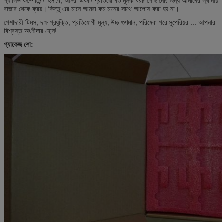
প্যাসিভ কম্পোনেন্ট হিসাবে, আমরা একটি প্রতিযোগিতামূলক খরচ পৌঁছানোর জন্য আমাদের স্থানীয়
বাজার থেকে ক্রয়।
কিন্তু এর মানে আমরা কম মানের সাথে আপোস করা হয় না।
পেশাদারী টিমস, দক্ষ প্রযুক্তি, প্রতিযোগী মূল্য, উচ্চ গুণমান, পরিষেবা পরে সুপেরিয়র ... আপনার
বিশ্বস্ত অংশীদার হোন!
প্যাকেজ শো: