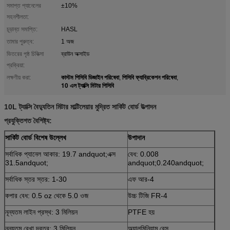
সমাপ্ত প্যানেলের
±10%
সহনশীলতা:
চূড়ান্ত সমাপ্তি:
HASL
তামার পুরুত্ব:
1 অজ
ভিতরের পৃষ্ঠ চিকিত্সা
ব্রাউন অক্সাইড
প্রক্রিয়া:
কাস্টম পিসিবি ডিজাইন পরিষেবা
পিসিবি ফ্যাব্রিকেশন পরিষেবা
লক্ষণীয় করা:
,
,
10 এল ট্যাক্সি মিটার পিসিবি
10L ট্যাক্সি বৈদ্যুতিন মিটার মাল্টিলেয়ার মুদ্রিত সার্কিট বোর্ড উত্পাদন
প্রযুক্তিগত বৈশিষ্ট্য:
সার্কিট বোর্ড বিশেষ উল্লেখ
উপাদান
সর্বাধিক প্যানেল আকার: 19.7 andquot;এক্স
বেধ: 0.008
31.5andquot;
andquot;0.240andquot;
সর্বাধিক স্তর স্তর: 1-30
এফ আর-4
কপার বেধ: 0.5 oz থেকে 5.0 ওজ
উচ্চ টিজি FR-4
নূন্যতম লাইন প্রস্থ: 3 মিলিয়ন
PTFE হয়
নূন্যতম রেখা দূরত্ব: 3 মিলিয়ন
অ্যালুমিনিয়াম বেস