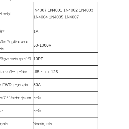
IN4007 1N4001 1N4002 1N4003
শ সংখ্যা
1N4004 1N4005 1N4007
তমান
1A
ল্টেজ, বৈদ্যুতিক একক
50-1000V
শেষ
শিষ্টসূচক জংশন ক্যাপাসিট
10PF
ারেশন টেম্প।
পরিসর
-65 ~ + + 125
িক FWD।
প্রবাহমান
30A
আইসি নিরপেক্ষ প্যাকেজ
সমর্থন
এম
সমর্থন
্ষ্যদান
জিএসজি, রোহ