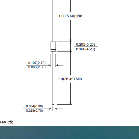
যাকেজ শো: