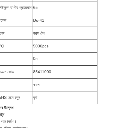
িষ্টসূচক তাপীয় প্রতিরোধ
65
যাকেজ
Do-41
ঁচকা
বাক্সে টেপ
PQ
5000pcs
চীন
চএস কোড
85411000
কালো
HS মেনে চলুন
হ্যাঁ
েষ উল্লেখ
ষ্ট্য
খরচ নির্মাণ।