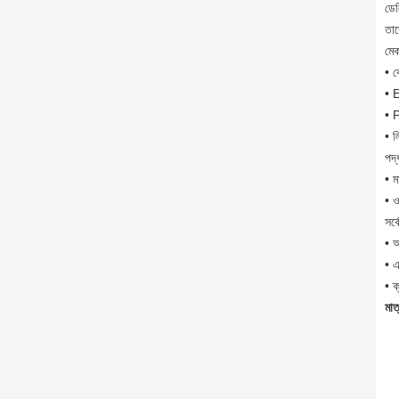
ডেল
তা
মেক
• ক
• 
• P
• ল
পদ
• ম
• 
সর্
• অ
• 
• ক
মাত