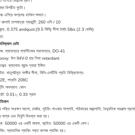
ুত এগিয়ে ভোল্টেজ ড্রপ।
িম্ন বিপরীত ফুটো।
চ্চ এগিয়ে অগ্রসর বর্তমান ক্ষমতা।
চ ঝালাই তাপমাত্রা গ্যারান্টি: 260 ওসি / 10
েন্ড, 0.375 andquot;(9.5 মিমি) সীসা দৈর্ঘ্য 5lbs (2.3 কেজি)
্তা.
ানিক্যাল ডেটা
জ: স্থানান্তর প্লাস্টিকের স্থানান্তর, DO-41
poxy: উল 94V-0 হার শিখা retardant
তত্ত্ব: ক্যাথোড ব্যান্ড দ্বারা ইঙ্গিত
ইড: ধাতুপট্টাবৃত অক্ষীয় সীসা, মিলি-এসটিডি প্রতি বিক্রিযোগ্য-
2E, পদ্ধতি 208C
ন্টিং অবস্থান: কোন
য়েট: 0.01২, 0.33 গ্রাম
িতিমাপ
য শক্তি সংরক্ষণ আলো, চার্জার, সুইচিং পাওয়ার সাপ্লাই, পরিবারের যন্ত্রপাতি, বৈদ্যুতিক সরঞ্জাম প্রয
য বাল্ক এবং বিনুনি বিভক্ত করা হয়।
ল্ক: 50000 এর একটি মামলা, ব্রাইড: 50000 এর একটি কেস।
াকিং: স্বাভাবিক প্যাকিং শক্ত কাগজ প্যাকিং হয়।