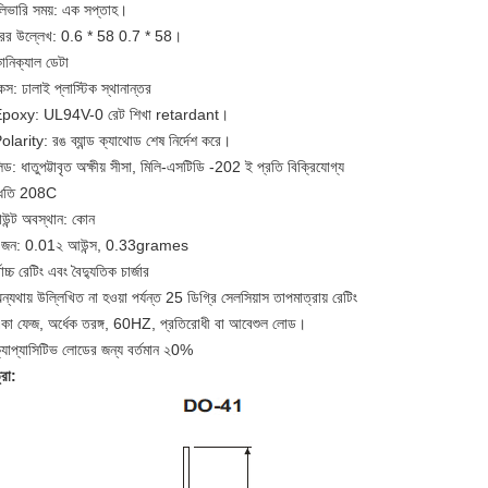
িভারি সময়: এক সপ্তাহ।
রের উল্লেখ: 0.6 * 58 0.7 * 58।
ানিক্যাল ডেটা
েস: ঢালাই প্লাস্টিক স্থানান্তর
Epoxy: UL94V-0 রেট শিখা retardant।
olarity: রঙ ব্যান্ড ক্যাথোড শেষ নির্দেশ করে।
িড: ধাতুপট্টাবৃত অক্ষীয় সীসা, মিলি-এসটিডি -202 ই প্রতি বিক্রিযোগ্য
্ধতি 208C
াউন্ট অবস্থান: কোন
ওজন: 0.01২ আউন্স, 0.33grames
বোচ্চ রেটিং এবং বৈদ্যুতিক চার্জার
ন্যথায় উল্লিখিত না হওয়া পর্যন্ত 25 ডিগ্রি সেলসিয়াস তাপমাত্রায় রেটিং
একা ফেজ, অর্ধেক তরঙ্গ, 60HZ, প্রতিরোধী বা আবেশুল লোড।
্যাপ্যাসিটিভ লোডের জন্য বর্তমান ২0%
্রা: