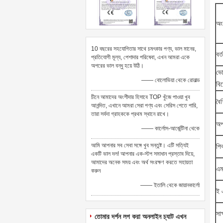
অং
10 বছরের সহযোগিতার সাথে চমৎকার পণ্য, ভাল মানের,
বর্
প্রতিযোগী মূল্য, পেশাদার পরিষেবা, এখন আমরা একে
অপরের ভাল বন্ধু হয়ে উঠি।
ভো
—— বোলোভিয়া থেকে রোনাল্ড
বি
চীনে আমাদের অংশীদার হিসাবে TOP খুঁজে পাওয়া খুব
বৈ
আনন্দিত, এখানে আমরা সেরা পণ্য এবং সেরিস পেতে পারি,
তারা সর্বদা গ্রাহককে প্রথম স্থানে রাখে।
অপ
—— কার্লোস-আর্জেন্টিনা থেকে
আমি আপনার সব সেবা সঙ্গে খুব সন্তুষ্ট। এটি সত্যিই
প
একটি ভাল দল! আপনার এক-স্টপ সমাধান প্রস্তাব দিয়ে,
আমাদের অনেক সময় এবং অর্থ সংরক্ষণ করতে সহায়তা
এম
করুন
—— ইতালি থেকে জায়ানকার্লো
ই 
সাক
তোমার দর্শন লগ করা অনলাইন চ্যাট এখন