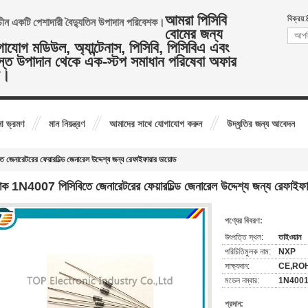
আমরা পিসিবি
বিক্রয়:
ষ চীন একটি পেশাদারী বৈদ্যুতিন উপাদান পরিবেশক।
বোমের জন্য
াযোগ মডিউল, অ্যান্টেনাস, পিসিবি, পিসিবিএ এবং
্ত উপাদান থেকে এক-স্টপ সমাধান পরিষেবা অফার
ি।
া ভ্রমণ
মান নিয়ন্ত্রণ
আমাদের সাথে যোগাযোগ করুন
উদ্ধৃতির জন্য আবেদন
 জেনারেটরের ফেয়ারচিল্ড জেনারেল উদ্দেশ্য জন্য রেফাইফায়ার ডায়োড
ল্যাক 1N4007 পিসিবিতে জেনারেটরের ফেয়ারচিল্ড জেনারেল উদ্দেশ্য জন্য রেফাইফা
পণ্যের বিবরণ:
উৎপত্তি স্থল:
তাইওয়ান
পরিচিতিমুলক নাম:
NXP
সাক্ষ্যদান:
CE,RO
মডেল নম্বার:
1N400
প্রদান: