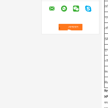
বৈশ
প্
বো
S
মূল
এই
রঙ
Ro
বিশ
বৈশি
কম 