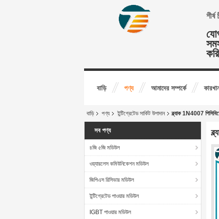
শীর্
যোগ
সমস
কর
বাড়ি
পণ্য
আমাদের সম্পর্কে
কারখান
বাড়ি
পণ্য
ইন্টিগ্রেটেড সার্কিট উপাদান
ব্ল্যাক 1N4007 পিসিবিতে
সব পণ্য
ব্
৪জি ৫জি মডিউল
ওয়্যারলেস কমিউনিকেশন মডিউল
জিপিএস রিসিভার মডিউল
ইন্টিগ্রেটেড পাওয়ার মডিউল
IGBT পাওয়ার মডিউল