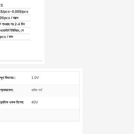
CS
5$/pcs~0.08$/pcs
0pcs / বাক্সে
্ট পাওয়ার পর 2-4 দিন
য়েস্টার্ন ইউনিয়ন, পে
cs / মাস
ম্মুখ বিভবের::
1.0V
 প্রকারভেদ:
থাউথ গর্ত
ৈদ্যুতিক একক বিশেষ:
40V