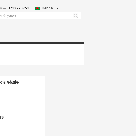
86--13723770752
Bengali
search
য়ার ডায়োড
HS
1