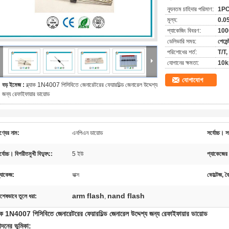
ন্যূনতম চাহিদার পরিমাণ:
1P
মূল্য:
0.0
প্যাকেজিং বিবরণ:
1000
ডেলিভারি সময়:
পেমেন
পরিশোধের শর্ত:
T/T, ও
যোগানের ক্ষমতা:
10kp
যোগাযোগ
বড় ইমেজ :
ব্ল্যাক 1N4007 পিসিবিতে জেনারেটরের ফেয়ারচিল্ড জেনারেল উদ্দেশ্য
জন্য রেফাইফায়ার ডায়োড
ণ্যের নাম:
এনপিএন ডায়োড
সর্বোচ্চ। স
র্বোচ্চ। বিপরীতমুখী বিদ্যুৎ::
5 ইউ
প্যাকেজের
্যাকেজ:
বাক্স
ভোল্টেজ, ব
arm flash
nand flash
িশেষভাবে তুলে ধরা:
,
্যাক 1N4007 পিসিবিতে জেনারেটরের ফেয়ারচিল্ড জেনারেল উদ্দেশ্য জন্য রেফাইফায়ার ডায়োড
পাদনের ভূমিকা: