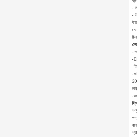
দ্র
- ন
- উ
উচ্
সেক
চিন
মেক
-কে
-E
-হি
-লা
20
মাউ
-ও
স্থ
পণ্
পণ্
বা
প্য